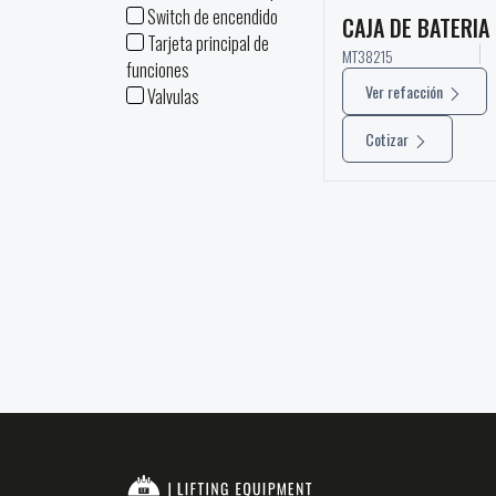
Switch de encendido
CAJA DE BATERIA
Tarjeta principal de
MT38215
funciones
Ver refacción
Valvulas
Cotizar