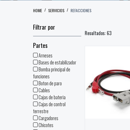
HOME
SERVICIOS
REFACCIONES
Filtrar por
Resultados: 63
Partes
Arneses
Bases de estabilizador
Bomba principal de
funciones
Boton de paro
Cables
Cajas de bateria
Cajas de control
terrestre
Cargadores
Chicotes