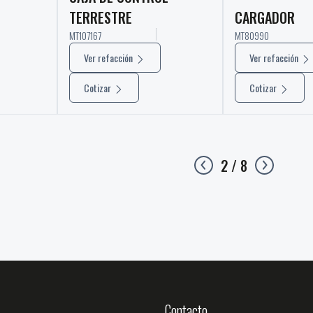
TERRESTRE
CARGADOR
MT107167
MT80990
Ver refacción
Ver refacción
Cotizar
Cotizar
2 / 8
Contacto