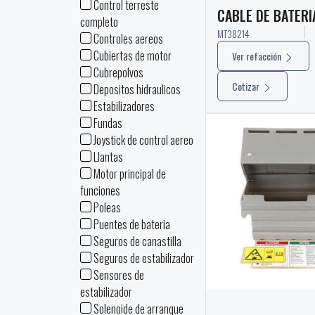
Control terreste
CABLE DE BATERI
completo
MT38214
Controles aereos
Cubiertas de motor
Ver refacción
Cubrepolvos
Cotizar
Depositos hidraulicos
Estabilizadores
Fundas
Joystick de control aereo
Llantas
Motor principal de
funciones
Poleas
Puentes de bateria
Seguros de canastilla
Seguros de estabilizador
Sensores de
estabilizador
Solenoide de arranque