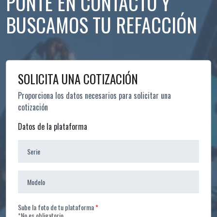
PONTE EN CONTACTO Y
BUSCAMOS TU REFACCIÓN
SOLICITA UNA COTIZACIÓN
Proporciona los datos necesarios para solicitar una
cotización
Leave
Datos de la plataforma
this
field
blank
Sube la foto de tu plataforma
*No es obligatorio