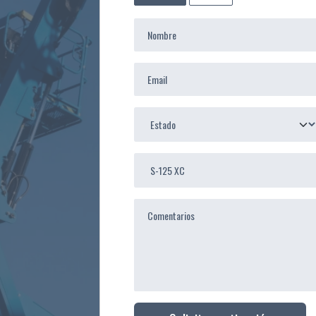
field
blank