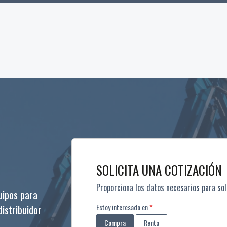
SOLICITA UNA COTIZACIÓN
Proporciona los datos necesarios para sol
uipos para
Leave
Estoy interesado en
istribuidor
this
Compra
Renta